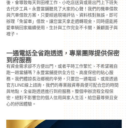
後，會導致每天到田裡工作、小吃店送貨或是出門上下班失
去代步工具。永豐當舖聽見了大家的心聲！我們的機車借款
與汽車借款方案，只要經過現場評估、資料核對無誤，即可
辦理「免留車」借款。讓您當天拿走週轉現金，同時還能將
愛車騎回家繼續使用，生計與工作完全不卡關，兼顧面子與
裡子。
一通電話全省跑透透，專業團隊提供保密
到府服務
有資金需求卻不方便出門，或者平時工作繁忙、不希望親自
跑一趟當舖嗎？永豐當舖提供全方位、高度保密的貼心服
務。我們體諒長治鄉親的辛勞，只要您一通電話、或是透過
官方LINE線上諮詢，我們的專業融資專員便可配合您的時間
與地點，全省跑透透進行到府服務。整個申辦流程全程保
密，絕對不影響您的個人信用與家人生活，給您最尊榮且安
心的紓困體驗。