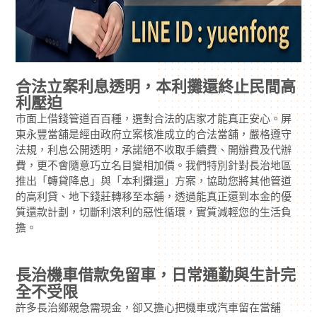
合法立案利息透明，本利攤還終止民間高
利壓迫
市面上借錢管道百百種，選對合法的店家才能真正安心。屏
東永豐當舖是經由政府立案核准成立的合法當舖，嚴格遵守
法規，利息公開透明，承諾絕不收取手續費、開辦費及代辦
費，更不會隨意巧立名目變相加價。我們特別針對長治地區
推出「轉貸降息」與「本利攤還」方案，協助您將其他管道
的高利貸、地下錢莊轉移至本舖，透過能真正還到本金的優
質還款計劃，切斷利滾利的惡性循環，實質減輕您的生活負
擔。
長治機車借款免留車，日常通勤與生計完
全不受限
許多長治鄉親急需現金，卻又擔心把機車或汽車留在當舖