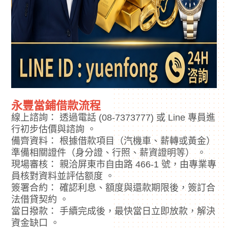
永豐當鋪借款流程
線上諮詢： 透過電話 (08-7373777) 或 Line 專員進
行初步估價與諮詢 。
備齊資料： 根據借款項目（汽機車、薪轉或黃金）
準備相關證件（身分證、行照、薪資證明等） 。
現場審核： 親洽屏東市自由路 466-1 號，由專業專
員核對資料並評估额度 。
簽署合約： 確認利息、額度與還款期限後，簽訂合
法借貸契約 。
當日撥款： 手續完成後，最快當日立即放款，解決
資金缺口 。