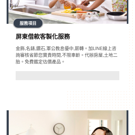
服務項目
屏東借款客製化服務
金飾,名錶,鑽石,軍公教息優中,薪轉。加LINE線上咨
詢審核省節您寶貴時間,不限車齡。代辦房屋,土地二
胎。免費鑑定估價產品。