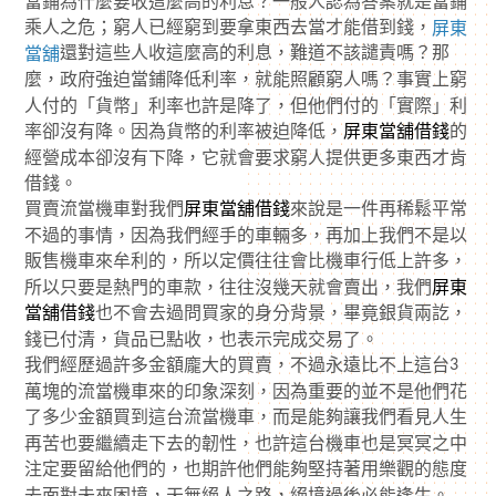
當鋪為什麼要收這麼高的利息？一般人認為答案就是當鋪
乘人之危；窮人已經窮到要拿東西去當才能借到錢，
屏東
還對這些人收這麼高的利息，難道不該譴責嗎？那
當舖
麼，政府強迫當鋪降低利率，就能照顧窮人嗎？事實上窮
人付的「貨幣」利率也許是降了，但他們付的「實際」利
率卻沒有降。因為貨幣的利率被迫降低，
屏東當舖借錢
的
經營成本卻沒有下降，它就會要求窮人提供更多東西才肯
借錢。
買賣流當機車對我們
屏東當舖借錢
來說是一件再稀鬆平常
不過的事情，因為我們經手的車輛多，再加上我們不是以
販售機車來牟利的，所以定價往往會比機車行低上許多，
所以只要是熱門的車款，往往沒幾天就會賣出，我們
屏東
當舖借錢
也不會去過問買家的身分背景，畢竟銀貨兩訖，
錢已付清，貨品已點收，也表示完成交易了。
我們經歷過許多金額龐大的買賣，不過永遠比不上這台
3
萬塊的流當機車來的印象深刻，因為重要的並不是他們花
了多少金額買到這台流當機車，而是能夠讓我們看見人生
再苦也要繼續走下去的韌性，也許這台機車也是冥冥之中
注定要留給他們的，也期許他們能夠堅持著用樂觀的態度
去面對未來困境，天無絕人之路，絕境過後必能逢生。