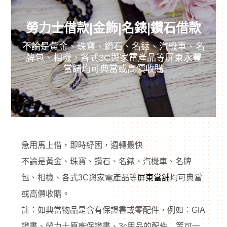
勞力士借款|金飾|名錶|鑽石借款
不論是黃金、珠寶、鑽石、名錶、汽機車、名
牌包、相機、各式3C與家電產品等屏東永豐
當舖均可典當或高價收購
述敘述
急用馬上借，即時紓困，週轉最快
不論是黃金、珠寶、鑽石、名錶、汽機車、名牌
包、相機、各式3C與家電產品等
屏東當舖
均可典當
或高價收購。
註：如典當物品是含有保證書或零配件，例如︰GIA
證書、勞力士原廠保證書、3c用品的配件…等可一