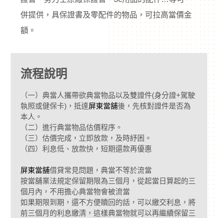
併提供，具保證書及零配件的物品，可拉高當價金
額。
流程說明
（一）典當人攜帶欲典當物品以及雙證件(身分證+駕駛
執照或健保卡)，抵達
屏東當舖
後，先核對證件是否為
本人。
（二）進行典當物品估價程序。
（三）估價完成，立即放款，及時紓困。
（四）利息低、放款快，短期還款再優惠
屏東當舖
借貸常見問題，典當不等於流當
按當舖業法規定保留期限為三個月，從起當日算起的三
個月內，不用擔心典當物會被流當
如果期限到期，還不方便贖回的話，可以繳交利息，將
前三個月的利息繳清，這樣典當物就可以再繼續保留三