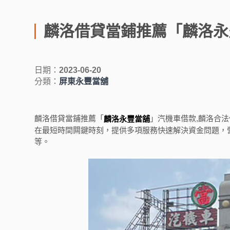
麟洛借貸當鋪推薦「麟洛
日期：
2023-06-20
分類：
屏東永豐當舖
麟洛借貸當鋪推薦「
」汽機車借款,麟洛合
麟洛永豐當舖
在最短時間闗鍵時刻，提供多項服務快速解決資金問題，
等。