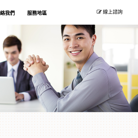
線上諮詢
絡我們
服務地區