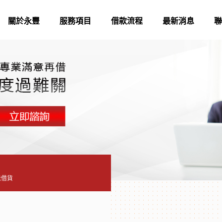
關於永豐
服務項目
借款流程
最新消息
聯
合法借貨