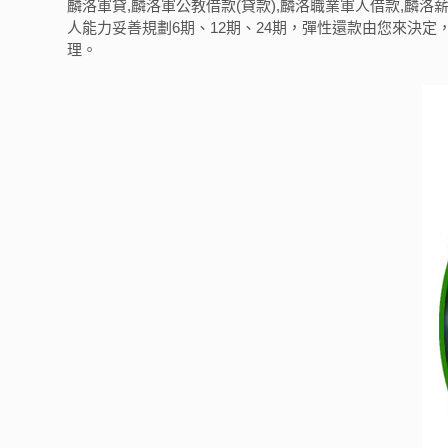
麟洛軍貸,麟洛軍公教借款(貸款),麟洛職業軍人借款,麟
人能力妥善規劃6期、12期、24期，彈性還款由您來決
理。