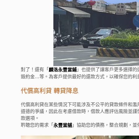
對了！還有「
」也提供了讓客戶更多選擇的
麟洛永豐當鋪
毀約金…等。為客戶提供最好的還款方式，以確保您的利
代償高利貸 轉貸降息
代償高利貸在某些情況下可能涉及不公平的貸款條件和濫
道德的爭議，因此在考慮借款時，借款人應評估風險並謹
款選項。
耹聴您的需求「
」協助您的債務，整合規劃，並
永豐當舖