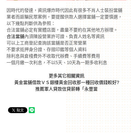
因時代的發達，資訊爆炸時代因此有很多不肖人士裝扮當舖
業者而誆騙民眾案例，要提醒供款人選擇當舖一定要慎選，
以下幾點判斷供為參照：
合法當舖必定有實體店面，盡量不要約在其他地方辦理。
合法當舖
內須陳設營業許可證、負責人姓名等資訊
可以上工商登記查詢該當舖是否正常營業
不要求抵押身分證、存摺印鑑等個人資料
除利息與倉棧費外不收取代辦費、手續費等費用
一個月繳一次利息，不以5天、10天為一期多收利息
更多其它相關資訊
黃金當舖借款ＶＳ銀樓黃金回收那一種回收價錢較好?
推薦軍人貸款信貸薪轉「永豐當