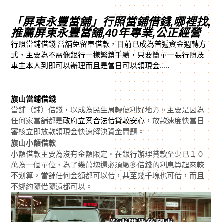
「屏東永豐當舖」行照當鋪借錢,哪裡找,
推薦屏東永豐當舖,40年專業,公正經營
行照當鋪借錢 當舖免留車借款，目前已成為普遍資金週轉方
式，主要為不需像銀行一樣繁鎖手續，只要簡單一張行照及
車主本人到即可以辦理而且是當日可以領現金.....
旗山當鋪借錢
當舖（鋪）借錢，以成為民生周轉便利好地方。主要是因為
任何家當舖都是
政府立案合法借貸較安心
，放款速度快當日
審核立即放款領現金快速解決資金問題。
旗山小額借款
小額借款主要為沒有金額限定。在銀行辦理貸款至少已１０
萬為一個單位，為了幾萬塊還必須繳多借錢的利息算起來較
不划算，當舖任何金額都可以借，甚至幾千塊也可借，而且
不綁約隨借隨還都可以。