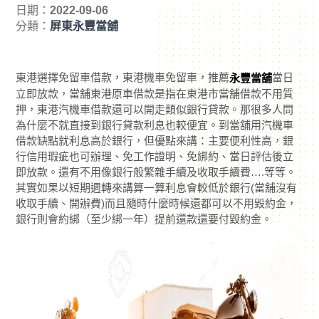
日期：
2022-09-06
分類：
屏東永豐當舖
東港選擇免留車借款，東港機車免留車，推薦
當日
永豐當舖
立即放款，當舖東港原車借款是指在東港市當舖借款不用質
押，東港汽機車借款還可以開走類似銀行貸款。那很多人問
為什麼不就直接到銀行貸款利息也較便宜。到當舖用汽機車
借款缺點就利息高於銀行，但優點來講：主要便利性高，銀
行信用瑕疵也可辦理、免工作證明、免綁約、當日評估後立
即放款。還有不用像銀行般繁雜手續及收取手續費….等等。
其實如果以短期週轉來講算一算利息會較低於銀行(當舖沒有
收取手續、開辦費)而且隨時什麼時候還都可以不用毀約金，
銀行則會約綁（至少綁一年）提前還款還要付毀約金。