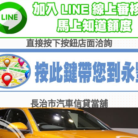
直接按下按鈕店面洽詢
長治市汽車信貸當舖