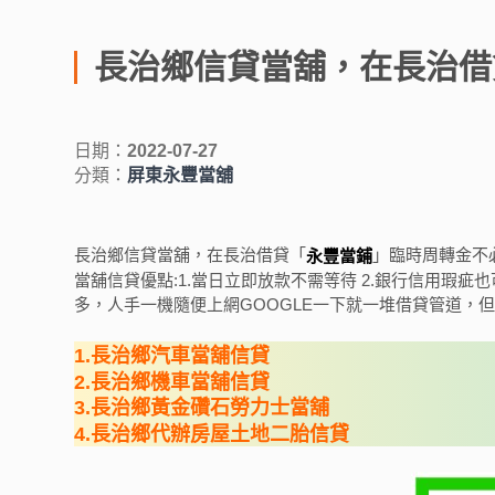
長治鄉信貸當舖，在長治借
日期：
2022-07-27
分類：
屏東永豐當舖
長治鄉信貸當舖，在長治借貸「
」臨時周轉金不
永豐當鋪
當舖信貸優點:1.當日立即放款不需等待 2.銀行信用瑕疵
多，人手一機隨便上網GOOGLE一下就一堆借貸管道，
1.長治鄉汽車當舖信貸
2.
長治鄉
機車當舖信貸
3.
長治鄉
黃金礸石勞力士當舖
4.
長治鄉
代辦房屋土地二胎信貸