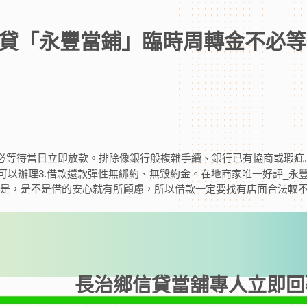
貸「永豐當鋪」臨時周轉金不必等
必等待當日立即放款。排除像銀行般複雜手續、銀行已有協商或瑕疵
也可以辦理3.借款還款彈性無綁約、無毀約金。在地商家唯一好評_永豐
但是，是不是借的安心就有所顧慮，所以借款一定要找有店面合法較
長治鄉信貸當舖專人立即回