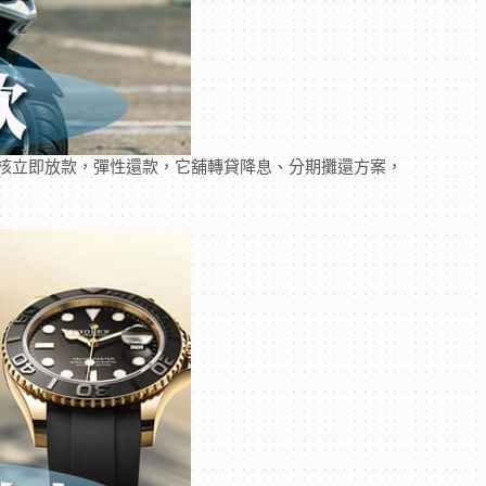
核立即放款，彈性還款，它舖轉貸降息、分期攤還方案，