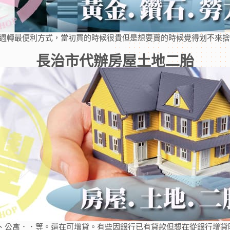
為週轉最便利方式，當初買的時候很貴但是想要賣的時候覺得划不來
長治市代辦房屋土地二胎
、公寓．．等。還在可增貸。有些因銀行已有貸款但想在從銀行增貸