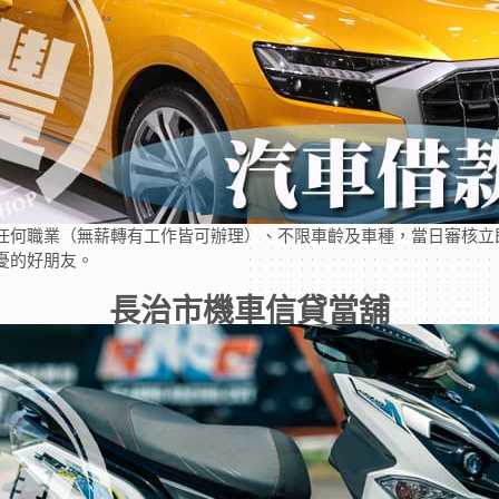
任何職業（無薪轉有工作皆可辦理）、不限車齡及車種，當日審核立
憂的好朋友。
長治市機車信貸當舖