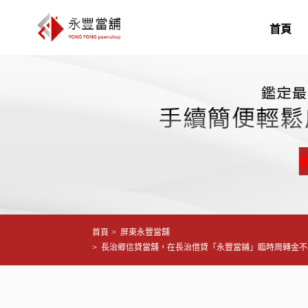
首頁
首頁
屏東永豐當舖
長治鄉信貸當舖，在長治借貸「永豐當鋪」臨時周轉金不