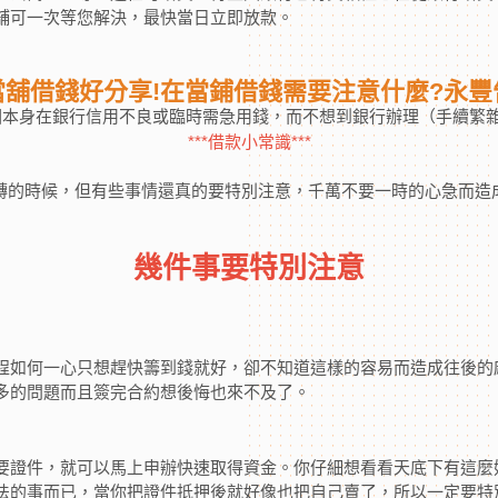
舖可一次等您解決，最快當日立即放款。
當舖借錢好分享!在當鋪借錢需要注意什麼?永豐
，因本身在銀行信用不良或臨時需急用錢，而不想到銀行辦理（手續繁
***借款小常識***
轉的時候，但有些事情還真的要特別注意，千萬不要一時的心急而造
幾件事要特別注
意
程如何一心只想趕快籌到錢就好，卻不知道這樣的容易而造成往後的
多的問題而且簽完合約想後悔也來不及了。
要證件，就可以馬上申辦快速取得資金。你仔細想看看天底下有這麼
法的事而已，當你把證件抵押後就好像也把自己賣了，所以一定要特