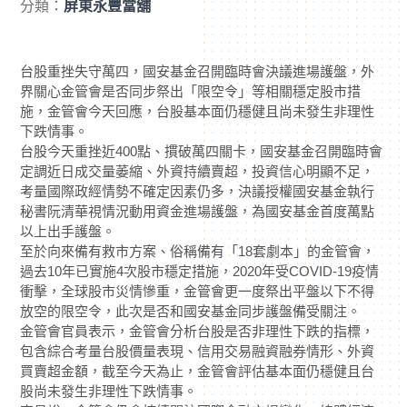
分類：
屏東永豐當舖
台股重挫失守萬四，國安基金召開臨時會決議進場護盤，外
界關心金管會是否同步祭出「限空令」等相關穩定股市措
施，金管會今天回應，台股基本面仍穩健且尚未發生非理性
下跌情事。
台股今天重挫近400點、摜破萬四關卡，國安基金召開臨時會
定調近日成交量萎縮、外資持續賣超，投資信心明顯不足，
考量國際政經情勢不確定因素仍多，決議授權國安基金執行
秘書阮清華視情況動用資金進場護盤，為國安基金首度萬點
以上出手護盤。
至於向來備有救市方案、俗稱備有「18套劇本」的金管會，
過去10年已實施4次股市穩定措施，2020年受COVID-19疫情
衝擊，全球股市災情慘重，金管會更一度祭出平盤以下不得
放空的限空令，此次是否和國安基金同步護盤備受關注。
金管會官員表示，金管會分析台股是否非理性下跌的指標，
包含綜合考量台股價量表現、信用交易融資融券情形、外資
買賣超金額，截至今天為止，金管會評估基本面仍穩健且台
股尚未發生非理性下跌情事。