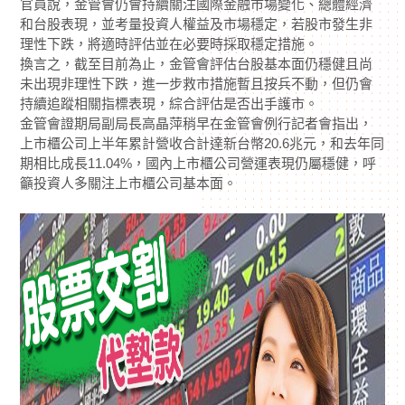
官員說，金管會仍會持續關注國際金融市場變化、總體經濟
和台股表現，並考量投資人權益及市場穩定，若股市發生非
理性下跌，將適時評估並在必要時採取穩定措施。
換言之，截至目前為止，金管會評估台股基本面仍穩健且尚
未出現非理性下跌，進一步救市措施暫且按兵不動，但仍會
持續追蹤相關指標表現，綜合評估是否出手護市。
金管會證期局副局長高晶萍稍早在金管會例行記者會指出，
上市櫃公司上半年累計營收合計達新台幣20.6兆元，和去年同
期相比成長11.04%，國內上市櫃公司營運表現仍屬穩健，呼
籲投資人多關注上市櫃公司基本面。