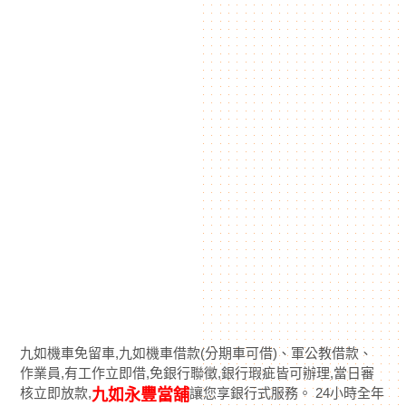
九如機車免留車,九如機車借款(分期車可借)、軍公教借款、
作業員,有工作立即借,免銀行聯徵,銀行瑕疵皆可辦理,當日審
核立即放款,
讓您享銀行式服務。 24小時全年
九如永豐當舖