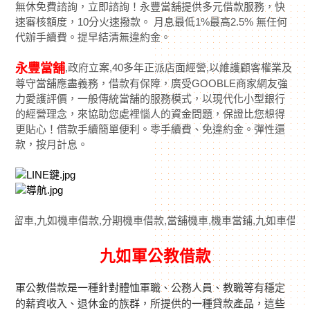
無休免費諮詢，立即諮詢！永豐當舖提供多元借款服務，快
速審核額度，10分火速撥款。 月息最低1%最高2.5% 無任何
代辦手續費。提早結清無違約金。
,政府立案,40多年正派店面經營,以維護顧客權業及
永豐當舖
尊守當舖應盡義務，借款有保障，廣受GOOBLE商家網友強
力愛護評價，一般傳統當舖的服務模式，以現代化小型銀行
的經營理念，來協助您處裡惱人的資金問題，保證比您想得
更貼心！借款手續簡單便利。零手續費、免違約金。彈性還
款，按月計息。
車,九如機車借款,分期機車借款,當舖機車,機車當鋪,九如車借錢,九
九如軍公教借款
軍公教借款是一種針對體恤軍職、公務人員、教職等有穩定
的薪資收入、退休金的族群，所提供的一種貸款產品，這些