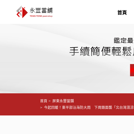
首頁
首頁
屏東永豐當舖
今起回暖！東半部沿海防大雨 下周鋒面襲「北台灣濕涼