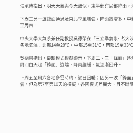
張承傳指出，明天天氣與今天類似，東半部有局部降雨，
下周二另一波鋒面通過及東北季風增強，降雨將增多，中
至周四。
中央大學大氣系兼任副教授吳德榮在「三立準氣象· 老
各地氣溫：北部14至28℃，中部15至31℃，南部19至33℃
吳德榮指出，最新模式模擬顯示，下周二、三「鋒面」逐
周四白天起「鋒面」遠離，降雨趨緩、氣溫漸回升。
下周五至周六各地多雲時晴，逐日回暖；因另一波「鋒面
氣。但為第7至第10天的模擬，各國模式差異大、且不斷