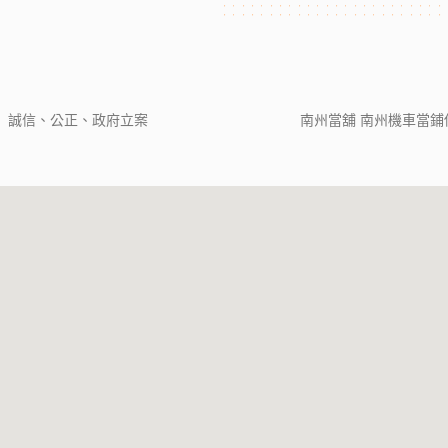
」誠信、公正、政府立案
南州當舖 南州機車當