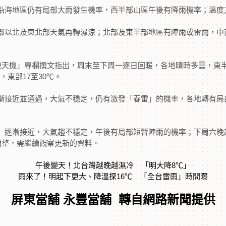
沿海地區仍有局部大雨發生機率，西半部山區午後有降雨機率；溫度方
部以北及東北部天氣再轉濕涼；北部及東半部地區有陣雨或雷雨，中
大洩天機」專欄撰文指出，周末至下周一逐日回暖，各地晴時多雲，東
，東部17至30℃。
漸接近並通過，大氣不穩定，仍有激發「春雷」的機率，各地轉有局
」逐漸接近，大氣趨不穩定，午後有局部短暫陣雨的機率；下周六晚
調整，需繼續觀察更新的資料。
午後變天！北台灣越晚越濕冷 「明大降8℃」
雨來了！明起下更大、降溫探16℃ 「全台雷雨」時間曝
屏東當舖 永豐當舖 轉自網路新聞提供