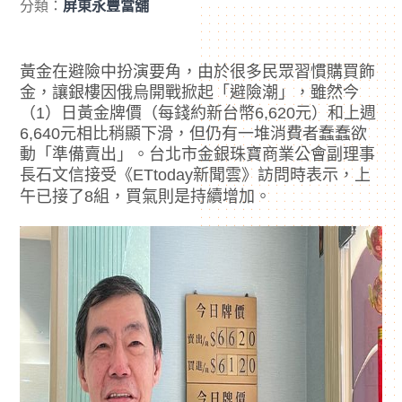
分類：
屏東永豐當舖
黃金在避險中扮演要角，由於很多民眾習慣購買飾
金，讓銀樓因俄烏開戰掀起「避險潮」，雖然今
（1）日黃金牌價（每錢約新台幣6,620元）和上週
6,640元相比稍顯下滑，但仍有一堆消費者蠢蠢欲
動「準備賣出」。台北市金銀珠寶商業公會副理事
長石文信接受《ETtoday新聞雲》訪問時表示，上
午已接了8組，買氣則是持續增加。