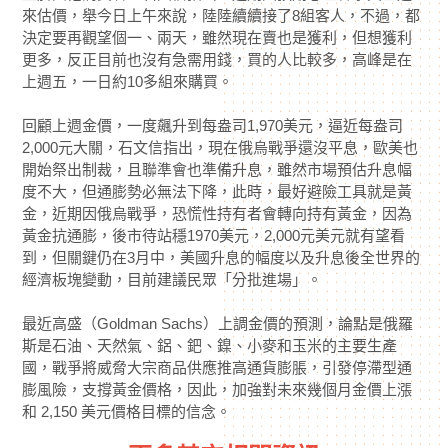
來估價，舉今日上午來說，陸陸續續接了8組客人，不過，都
決定要再觀望個一、兩天，雖然現在賣也是獲利，但想獲利
更多，反正目前也沒有急需用錢，買的人比較多，高峰是在
上週五，一日約10多組來購買。
回顧上週金價，一度飆升到每盎司1,970美元，逼近每盎司
2,000元大關，石文信指出，現在俄烏戰爭還沒平息，歐美也
開始祭出制裁，且聯準會也準備升息，雖然市場預估升息幅
度不大，但通膨勢必無法下降，此時，最好避險工具就是黃
金，近期因俄烏戰爭，恐慌性持有者會轉向持有黃金，因為
黃金抗通膨，後市待站穩1970美元，2,000元美元就有望看
到，但關鍵仍在3月中，美國升息的幅度以及升息後全世界的
經濟板塊變動，目前建議民眾「分批進場」。
最近高盛（Goldman Sachs）上調金價的預測，論點是俄羅
斯是石油、天然氣、鋁、鈀、鎳、小麥和玉米的主要生產
國，戰爭將威脅大宗商品供應推高通貨膨脹，引發停滯型通
膨風險，支撐黃金價格，因此，加強對未來幾個月金價上漲
和 2,150 美元價格目標的信念。