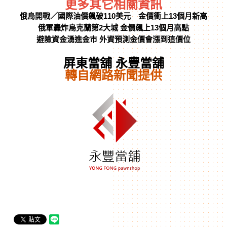
更多其它相關資訊
俄烏開戰／國際油價飆破110美元 金價衝上13個月新高
俄軍轟炸烏克蘭第2大城 金價飆上13個月高點
避險資金湧進金市 外資預測金價會漲到這價位
屏東當舖 永豐當舖
轉自網路新聞提供