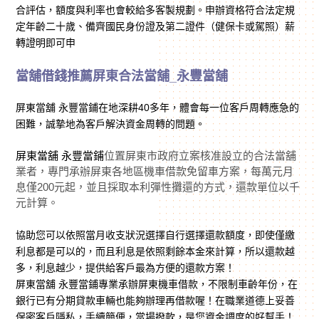
合評估，額度與利率也會較給多客製規劃。申辦資格符合法定規
定年齡二十歲、備齊國民身份證及第二證件（健保卡或駕照）薪
轉證明即可申
當舖借錢推薦屏東合法當舖_永豐當舖
屏東當舖 永豐當鋪
在地深耕40多年，體會每一位客戶周轉應急的
困難，誠摯地為客戶解決資金周轉的問題。
屏東當舖 永豐當鋪
位置屏東市政府立案核准設立的合法當舖
業者，專門承辦屏東各地區機車借款免留車方案，每萬元月
息僅200元起，並且採取本利彈性攤還的方式，還款單位以千
元計算。
協助您可以依照當月收支狀況選擇自行選擇還款額度，即使僅繳
利息都是可以的，而且利息是依照剩餘本金來計算，所以還款越
多，利息越少，提供給客戶最為方便的還款方案！
屏東當舖 永豐當鋪專業承辦屏東機車借款，不限制車齡年份，在
銀行已有分期貸款車輛也能夠辦理再借款喔！在職業道德上妥善
保密客戶隱私，手續簡便，當場撥款，是您資金調度的好幫手！