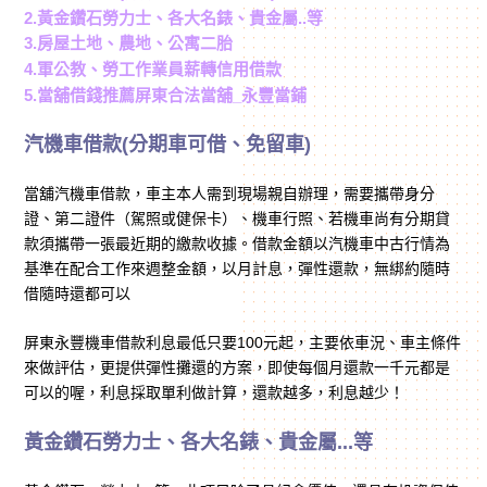
2.黃金鑽石勞力士、各大名錶、貴金屬..等
3.房屋土地、農地、公寓二胎
4.軍公教、勞工作業員薪轉信用借款
5.當舖借錢推薦屏東合法當舖_永豐當鋪
汽機車借款(分期車可借、免留車)
當舖汽機車借款，車主本人需到現場親自辦理，需要攜帶身分
證、第二證件（駕照或健保卡）、機車行照、若機車尚有分期貸
款須攜帶一張最近期的繳款收據。借款金額以汽機車中古行情為
基準在配合工作來週整金額，以月計息，彈性還款，無綁約隨時
借隨時還都可以
屏東永豐機車借款利息最低只要100元起，主要依車況、車主條件
來做評估，更提供彈性攤還的方案，即使每個月還款一千元都是
可以的喔，利息採取單利做計算，還款越多，利息越少！
黃金鑽石勞力士、各大名錶、貴金屬...等