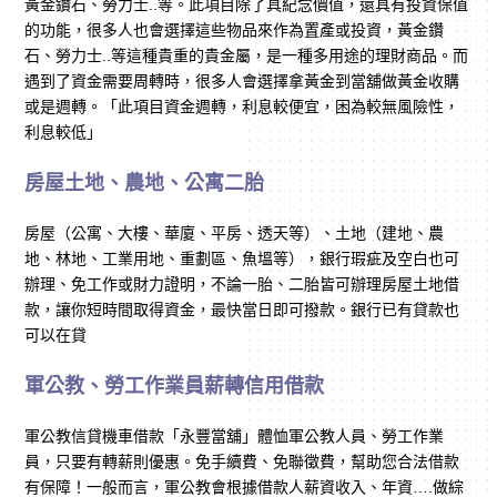
黃金鑽石、勞力士..等。此項目除了具紀念價值，還具有投資保值
的功能，很多人也會選擇這些物品來作為置產或投資，黃金鑽
石、勞力士..等這種貴重的貴金屬，是一種多用途的理財商品。而
遇到了資金需要周轉時，很多人會選擇拿黃金到當舖做黃金收購
或是週轉。「此項目資金週轉，利息較便宜，困為較無風險性，
利息較低」
房屋土地、農地、公寓二胎
房屋（公寓、大樓、華廈、平房、透天等）、土地（建地、農
地、林地、工業用地、重劃區、魚塭等），銀行瑕疵及空白也可
辦理、免工作或財力證明，不論一胎、二胎皆可辦理房屋土地借
款，讓你短時間取得資金，最快當日即可撥款。銀行已有貸款也
可以在貸
軍公教、勞工作業員薪轉信用借款
軍公教信貸機車借款「永豐當舖」體恤軍公教人員、勞工作業
員，只要有轉薪則優惠。免手續費、免聯徵費，幫助您合法借款
有保障！一般而言，軍公教會根據借款人薪資收入、年資….做綜