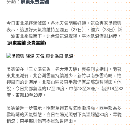
分類：
屏東永豐當舖
今日東北風逐漸減弱，各地天氣明顯好轉，氣象專家吳德榮
表示，這波好天氣將維持至週五（27日），週六（28日）新
一波東北季風南下，北台灣氣溫驟降，平地低溫僅剩14度。
(
屏東當鋪 永豐當鋪)
吳德榮在「三立準氣象．老大洩天機」專欄刊文指出，隨著
東北風減弱，北台灣雲量持續減少，新竹以南多雲時晴，惟
迎風面的北海岸、北部山區及東半部仍有局部短暫降雨。他
說，今日北部氣溫約17至26度、中部18至30度、南部19至32
度、東部18至29度。
吳德榮進一步表示，明起至週五暖氣團漸增強，西半部為多
雲時晴的天氣型態，白日在陽光照射下高溫超過30度、早晚
稍涼；東半部則偶有零星短暫降雨。