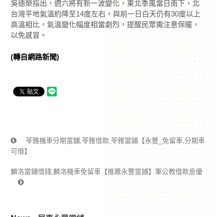
吳德榮指出，週六將有新一波變化，東北季風當日南下，北
台灣平地氣溫約降至14度左右，與前一日白天仍有30度以上
高溫相比，氣溫變化幅度相當劇烈，提醒民眾需注意保暖，
以免感冒。
(轉自網路新聞)
苓雅機車分期當舖,苓雅借款,苓雅當鋪【永豐_免留車,分期車
可借】
麟洛當鋪借錢,麟洛機車免留車【推薦永豐當鋪】軍公教借款息優