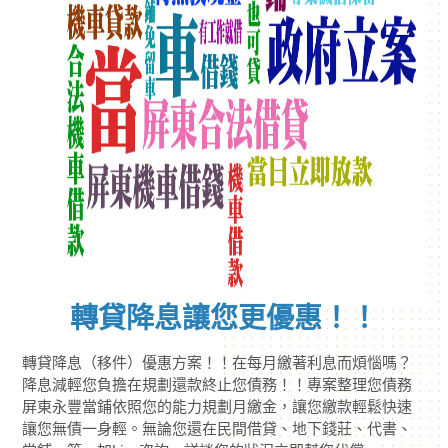
轉貸降息讓您更優惠！！
轉貸降息（移件）優惠方案！！在每月繳著利息而煩惱嗎？
降息減輕您負擔在規劃還款終止您債務！！專案整理您債務
屏東永豐當鋪依照您的能力規劃月繳金，讓您繳款輕鬆快速
讓您無債一身輕。無論您還在民間借貸、地下錢莊、代書、