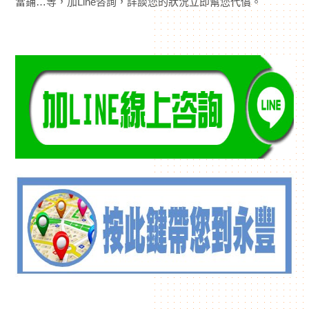
當鋪…等，加Line咨詢，詳談您的狀況立即幫您代償。