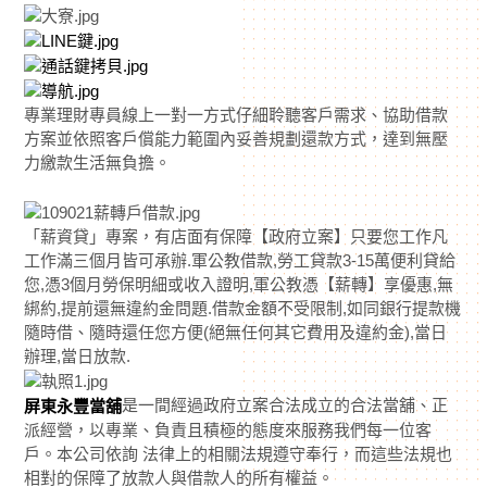
專業理財專員線上一對一方式仔細聆聽客戶需求、協助借款
方案並依照客戶償能力範圍內妥善規劃還款方式，達到無壓
力繳款生活無負擔。
「薪資貸」專案，有店面有保障【政府立案】只要您工作凡
工作滿三個月皆可承辦.軍公教借款,勞工貸款3-15萬便利貸給
您,憑3個月勞保明細或收入證明,軍公教憑【薪轉】享優惠,無
綁約,提前還無違約金問題.借款金額不受限制,如同銀行提款機
隨時借、隨時還任您方便(絕無任何其它費用及違約金),當日
辦理,當日放款.
是一間經過政府立案合法成立的合法當舖、正
屏東永豐當舖
派經營，以專業、負責且積極的態度來服務我們每一位客
戶。本公司依詢 法律上的相關法規遵守奉行，而這些法規也
相對的保障了放款人與借款人的所有權益。