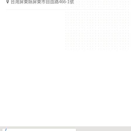
台灣屏東縣屏東市自由路466-1號