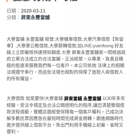
日期：
2020-03-11
分類：
屏東永豐當舖
大寮當鋪 永豐當舖 經營:大寮機車借款,大寮汽車借款【免留
車】,大寮軍公教借款,大寮薪轉借款;加LINE:yuenfoong 好友
線上立即審核快速得知額度.大寮 屏東永豐當舖是一間經過政
府立案合法成立的合法當舖、正派經營，以專業、負責且積
極的態度來服務我們每一位客戶。本公司依詢 法律上的相關
法規遵守奉行，而這些法規也相對的保障了放款人與借款人
的所有權益。
大寮借款 就是要快!大寮當鋪
以30年多年
屏東當鋪 永豐當舖
經驗，受法令規定及合法公開透明化的程序,讓您清楚整個借
款流程規範，實體店面經營保障每一個客戶權利。己成功決
解多數民眾因應急在最短時間完成資金周轉。跟進網路時代
進步提供線上借款平台，免出門利用手機線上初審，省時又
便利。