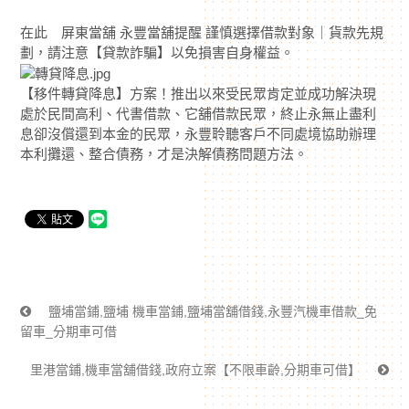
在此 屏東當舖 永豐當舖提醒 謹慎選擇借款對象｜貨款先規
劃，請注意【貸款詐騙】以免損害自身權益。
【移件轉貸降息】方案！推出以來受民眾肯定並成功解決現
處於民間高利、代書借款、它舖借款民眾，終止永無止盡利
息卻沒償還到本金的民眾，永豐聆聽客戶不同處境協助辦理
本利攤還、整合債務，才是決解債務問題方法。
鹽埔當鋪,鹽埔 機車當鋪,鹽埔當舖借錢,永豐汽機車借款_免
留車_分期車可借
里港當鋪,機車當舖借錢,政府立案【不限車齡,分期車可借】